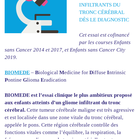
INFILTRANTS DU
TRONC CÉRÉBRAL
DÈS LE DIAGNOSTIC
Cet essai est cofinancé
par les courses Enfants
sans Cancer 2014 et 2017, et Enfants sans Cancer City
2019.
BIOMEDE
–
B
iological
M
edicine for
D
iffuse
I
ntrinsic
P
ontine
G
lioma
E
radication
BIOMEDE est l’essai clinique le plus ambitieux proposé
aux enfants atteints d’un gliome infiltrant du tronc
cérébral.
Cette tumeur cérébrale maligne est très agressive
et est localisée dans une zone vitale du tronc cérébral,
appelée le pons. Cette région cérébrale contrôle des
fonctions vitales comme l’équilibre, la respiration, la