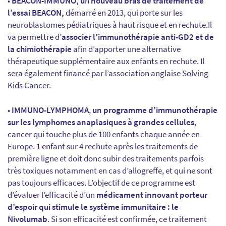
•
BEACON-IMMUNO, u
n
nouveau bras de traitement de
l’essai BEACON,
démarré en 2013, qui porte sur les
neuroblastomes pédiatriques à haut risque et en rechute.Il
va permettre d’
associer l’immunothérapie anti-GD2 et de
la chimiothérapie
afin d’apporter une alternative
thérapeutique supplémentaire aux enfants en rechute. Il
sera également financé par l’association anglaise Solving
Kids Cancer.
•
IMMUNO-LYMPHOMA
,
un
programme d’immunothérapie
sur les lymphomes anaplasiques à grandes cellules
,
cancer qui touche plus de 100 enfants chaque année en
Europe. 1 enfant sur 4 rechute après les traitements de
première ligne et doit donc subir des traitements parfois
très toxiques notamment en cas d’allogreffe, et qui ne sont
pas toujours efficaces. L’objectif de ce programme est
d’évaluer l’efficacité d’un
médicament innovant porteur
d’espoir qui stimule le système immunitaire :
le
Nivolumab
. Si son efficacité est confirmée, ce traitement