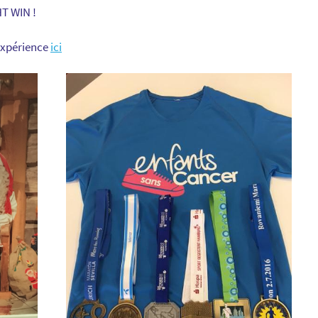
T WIN !
expérience
ici