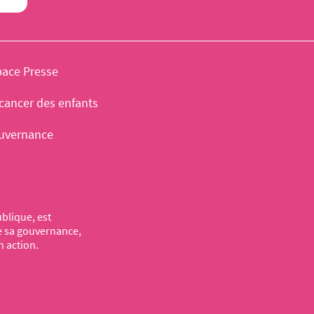
pace Presse
cancer des enfants
uvernance
blique, est
de sa gouvernance,
n action.