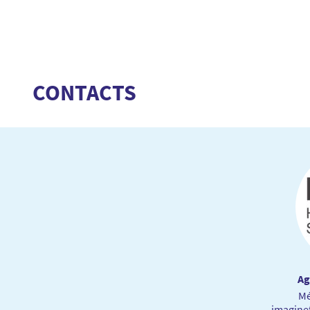
CONTACTS
Ag
Mé
imagine