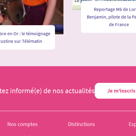
Reportage M6 de Lori
Benjamin, pilote de la Pa
de France
re en Or : le témoignage
Justine sur Télématin
tez informé(e) de nos actualités
Je m'inscris
Nos comptes
Distinctions
Es