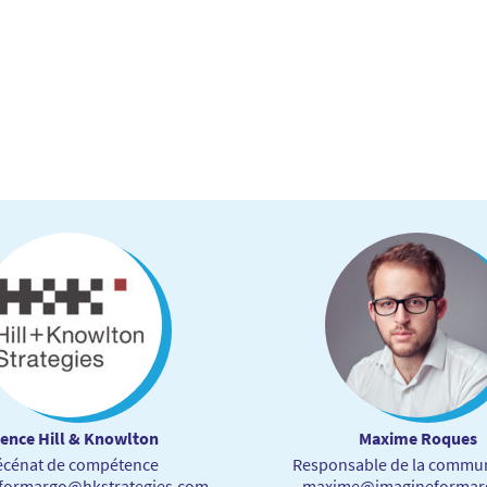
ence Hill & Knowlton
Maxime Roques
cénat de compétence
Responsable de la commun
formargo@hkstrategies.com
maxime@imagineformar