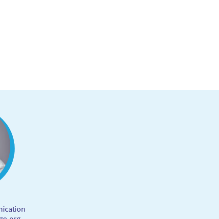
ication
go.org