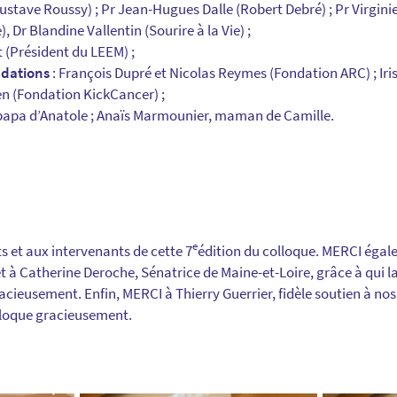
Gustave Roussy) ; Pr Jean-Hugues Dalle (Robert Debré) ; Pr Virgin
), Dr Blandine Vallentin (Sourire à la Vie) ;
et (Président du LEEM) ;
ndations
: François Dupré et Nicolas Reymes (Fondation ARC) ; Iri
en (Fondation KickCancer) ;
 papa d’Anatole ; Anaïs Marmounier, maman de Camille.
e
ts et aux intervenants de cette 7
édition du colloque. MERCI égal
 à Catherine Deroche, Sénatrice de Maine-et-Loire, grâce à qui l
acieusement. Enfin, MERCI à Thierry Guerrier, fidèle soutien à no
lloque gracieusement.