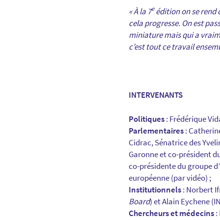
e
« À la 7
édition on se rend
cela progresse. On est pas
miniature mais qui a vraime
c’est tout ce travail ensem
INTERVENANTS
Politiques
: Frédérique Vid
Parlementaires
: Catherin
Cidrac, Sénatrice des Yvel
Garonne et co-président du
co-présidente du groupe d’
européenne (par vidéo) ;
Institutionnels
: Norbert I
Board
) et Alain Eychene (I
Chercheurs et médecins
: