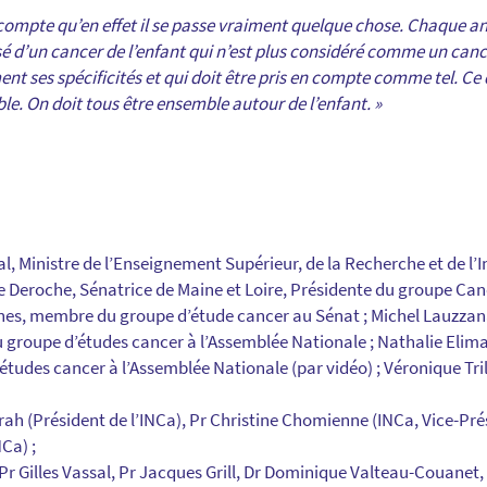
 compte qu’en effet il se passe vraiment quelque chose. Chaque an
sé d’un cancer de l’enfant qui n’est plus considéré comme un canc
nt ses spécificités et qui doit être pris en compte comme tel. Ce
ble. On doit tous être ensemble autour de l’enfant. »
al, Ministre de l’Enseignement Supérieur, de la Recherche et de l’I
e Deroche, Sénatrice de Maine et Loire, Présidente du groupe Can
ines, membre du groupe d’étude cancer au Sénat ; Michel Lauzzan
 groupe d’études cancer à l’Assemblée Nationale ; Nathalie Elima
études cancer à l’Assemblée Nationale (par vidéo) ; Véronique Tri
frah (Président de l’INCa), Pr Christine Chomienne (INCa, Vice-Pr
NCa) ;
 Pr Gilles Vassal, Pr Jacques Grill, Dr Dominique Valteau-Couanet