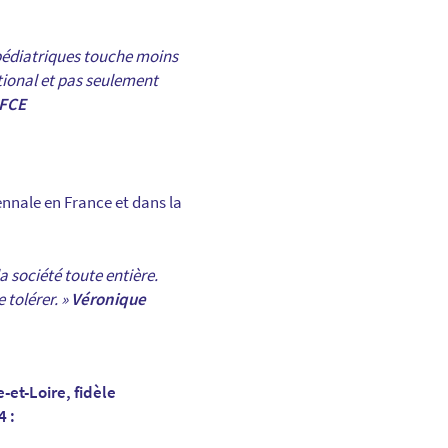
 pédiatriques touche moins
ational et pas seulement
SFCE
ennale en France et dans la
la société toute entière.
 tolérer. »
Véronique
-et-Loire, fidèle
4 :