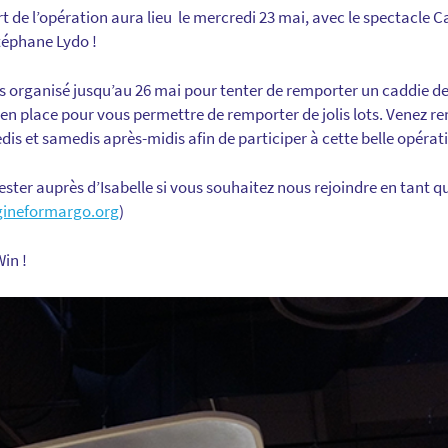
t de l’opération aura lieu le mercredi 23 mai, avec le spectacle
téphane Lydo !
urs organisé jusqu’au 26 mai pour tenter de remporter un caddie de
en place pour vous permettre de remporter de jolis lots. Venez r
dis et samedis après-midis afin de participer à cette belle opérati
ster auprès d’Isabelle si vous souhaitez nous rejoindre en tant q
gineformargo.org
)
in !