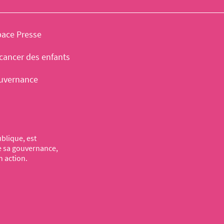
pace Presse
cancer des enfants
uvernance
blique, est
de sa gouvernance,
n action.