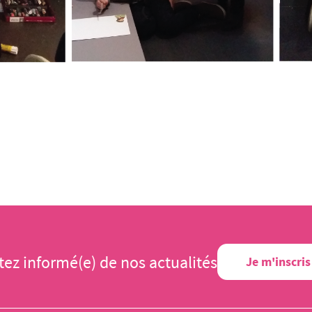
tez informé(e) de nos actualités
Je m'inscris