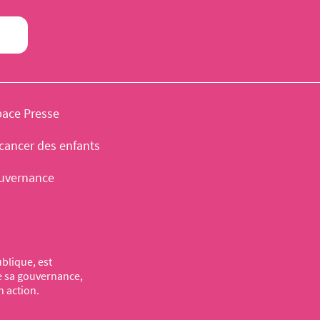
pace Presse
cancer des enfants
uvernance
blique, est
de sa gouvernance,
n action.