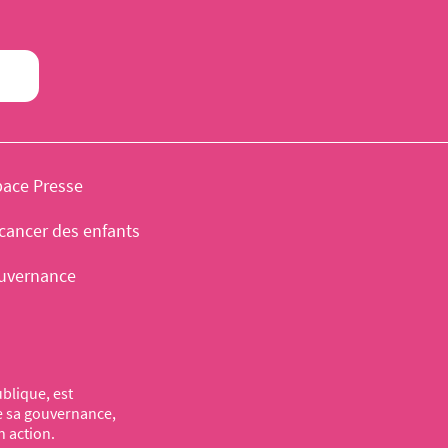
pace Presse
cancer des enfants
uvernance
blique, est
de sa gouvernance,
n action.