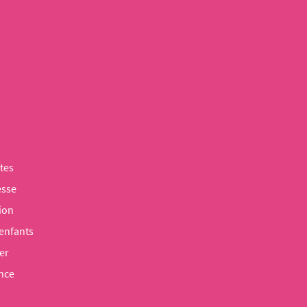
tes
esse
ion
 enfants
er
nce