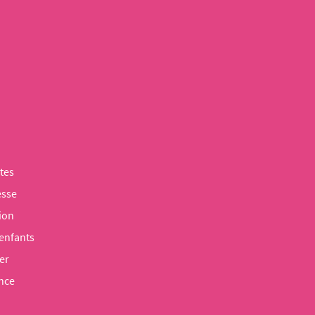
tes
esse
ion
 enfants
er
nce