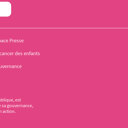
pace Presse
cancer des enfants
uvernance
blique, est
de sa gouvernance,
n action.