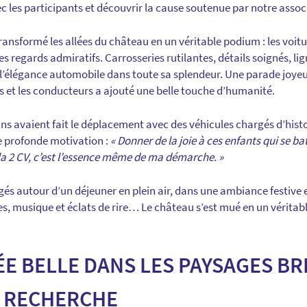
c les participants et découvrir la cause soutenue par notre assoc
ransformé les allées du château en un véritable podium : les voi
les regards admiratifs. Carrosseries rutilantes, détails soignés, l
’élégance automobile dans toute sa splendeur. Une parade joyeu
ts et les conducteurs a ajouté une belle touche d’humanité.
ns avaient fait le déplacement avec des véhicules chargés d’histoi
ne profonde motivation :
« Donner de la joie à ces enfants qui se bat
la 2 CV, c’est l’essence même de ma démarche. »
gés autour d’un déjeuner en plein air, dans une ambiance festive e
, musique et éclats de rire… Le château s’est mué en un véritable 
E BELLE DANS LES PAYSAGES B
A RECHERCHE