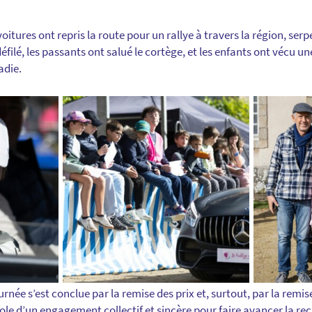
oitures ont repris la route pour un rallye à travers la région, serp
filé, les passants ont salué le cortège, et les enfants ont vécu 
adie.
urnée s’est conclue par la remise des prix et, surtout, par la rem
le d’un engagement collectif et sincère pour faire avancer la rec