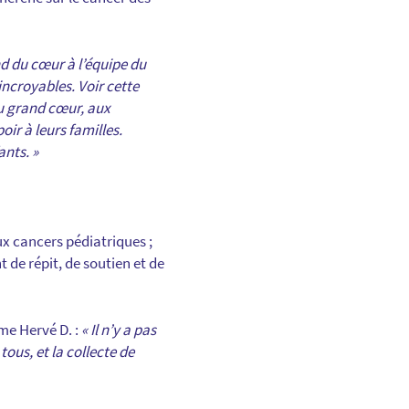
nd du cœur à l’équipe du
incroyables. Voir cette
u grand cœur, aux
oir à leurs familles.
ants. »
x cancers pédiatriques ;
 de répit, de soutien et de
me Hervé D. :
« Il n’y a pas
ous, et la collecte de