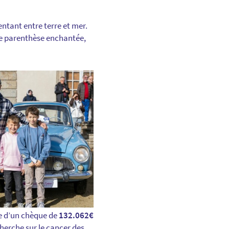
entant entre terre et mer.
une parenthèse enchantée,
ise d’un chèque de
132.062€
herche sur le cancer des