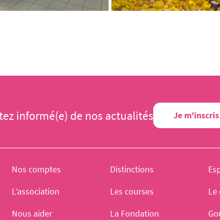
tez informé(e) de nos actualités
Je m'inscris
Nos comptes
Distinctions
Es
L’association
Les courses
Le 
Nous aider
La Fondation
Go