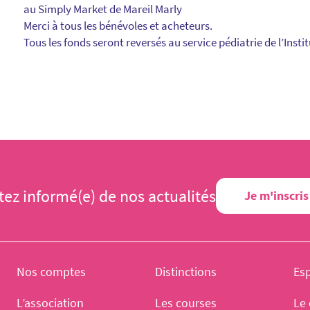
au Simply Market de Mareil Marly
Merci à tous les bénévoles et acheteurs.
Tous les fonds seront reversés au service pédiatrie de l’Insti
tez informé(e) de nos actualités
Je m'inscris
Nos comptes
Distinctions
Es
L’association
Les courses
Le 