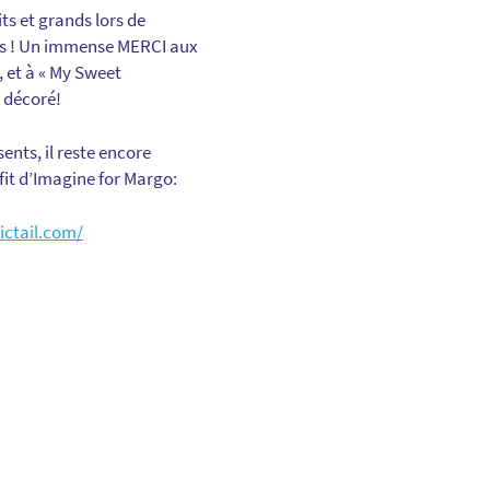
ts et grands lors de
ds ! Un immense MERCI aux
, et à « My Sweet
 décoré!
ents, il reste encore
fit d’Imagine for Margo:
ictail.com/