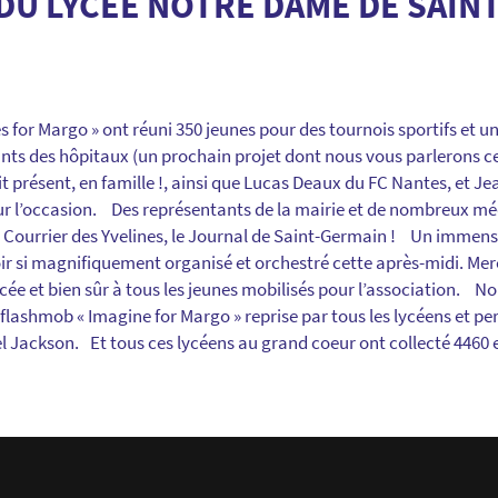
DU LYCÉE NOTRE DAME DE SAIN
for Margo » ont réuni 350 jeunes pour des tournois sportifs et un 
fants des hôpitaux (un prochain projet dont nous vous parlerons c
t présent, en famille !, ainsi que Lucas Deaux du FC Nantes, et J
r l’occasion. Des représentants de la mairie et de nombreux méd
 le Courrier des Yvelines, le Journal de Saint-Germain ! Un immen
ir si magnifiquement organisé et orchestré cette après-midi. Merc
lycée et bien sûr à tous les jeunes mobilisés pour l’association. 
a flashmob « Imagine for Margo » reprise par tous les lycéens et p
l Jackson. Et tous ces lycéens au grand coeur ont collecté 4460 