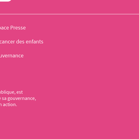
pace Presse
cancer des enfants
uvernance
blique, est
de sa gouvernance,
n action.