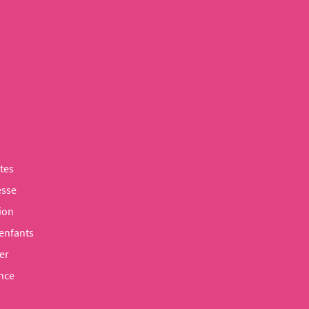
tes
esse
ion
 enfants
er
nce