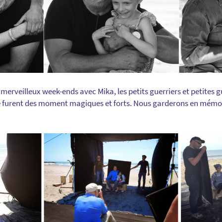
merveilleux week-ends avec Mika, les petits guerriers et petites 
 Ce furent des moment magiques et forts. Nous garderons en mémo