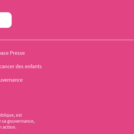
pace Presse
cancer des enfants
uvernance
blique, est
de sa gouvernance,
n action.