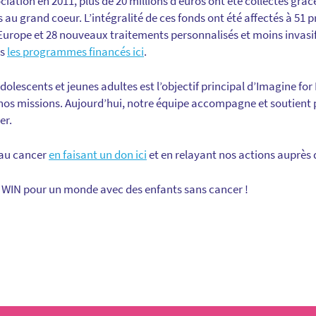
ciation en 2011, plus de 20 millions d’euros ont été collectés grâc
es au grand coeur. L’intégralité de ces fonds ont été affectés à 51 
Europe et 28 nouveaux traitements personnalisés et moins invasifs
us
les programmes financés ici
.
adolescents et jeunes adultes est l’objectif principal d’Imagine fo
 nos missions. Aujourd’hui, notre équipe accompagne et soutient p
er.
e au cancer
en faisant un don ici
et en relayant nos actions auprès 
, WIN pour un monde avec des enfants sans cancer !