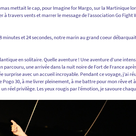
omas mettait le cap, pour Imagine for Margo, sur la Martinique lor
ter à travers
vents
et marrer le message de l’association Go Fight 
18 minutes et 24 secondes, notre marin au grand coeur débarquait,
’Atlantique en solitaire. Quelle aventure ! Une aventure d’une inten
 parcouru, une arrivée dans la nuit noire de Fort de France après
vée surprise avec un accueil incroyable. Pendant ce voyage, j’ai réu
e Pogo 30, à me livrer pleinement, à me battre pour mon rêve et à
 un réel privilège. Les yeux rougis par l’émotion, je savoure chaq