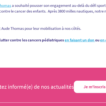
Thomas
a souhaité pousser son engagement au-delà du défi sporti
contre le cancer des enfants. Après 3800 milles nautiques, notre m
t Aude Thomas pour leur mobilisation à nos côtés.
lutter contre les cancers pédiatriques
en faisant un don
ou
en 
tez informé(e) de nos actualités
Je m'inscris