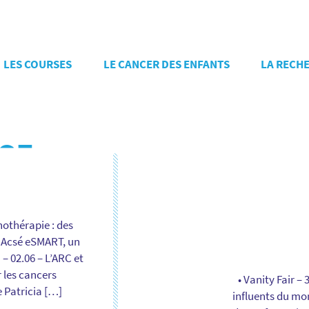
LES COURSES
LE CANCER DES ENFANTS
LA RECH
SE
othérapie : des
 – Acsé eSMART, un
– 02.06 – L’ARC et
 les cancers
• Vanity Fair –
e Patricia […]
influents du mon