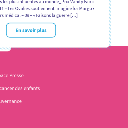
s les plus influentes au monde_Prix Vanity Fair •
11 – Les Ovalies soutiennent Imagine for Margo •
s médical – 09 – « Faisons la guerre […]
En savoir plus
pace Presse
cancer des enfants
uvernance