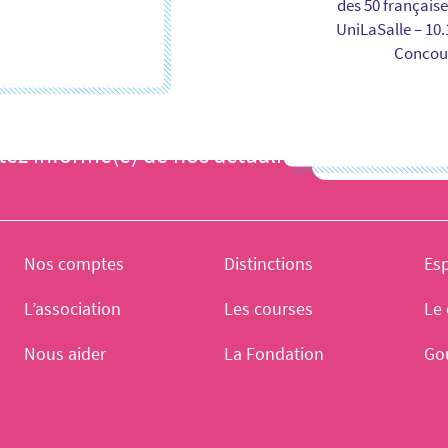
des 50 française
UniLaSalle – 10.
Concour
tez informé(e) de nos actualités
Je m'inscris
Nos comptes
Distinctions
Es
L’association
Les courses
Le 
Nous aider
La Fondation
Go