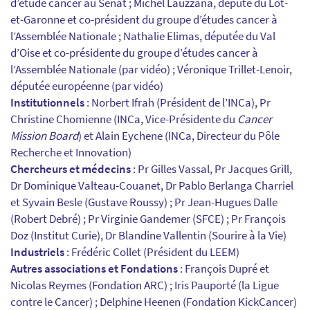
d’étude cancer au Sénat ; Michel Lauzzana, député du Lot-
et-Garonne et co-président du groupe d’études cancer à
l’Assemblée Nationale ; Nathalie Elimas, députée du Val
d’Oise et co-présidente du groupe d’études cancer à
l’Assemblée Nationale (par vidéo) ; Véronique Trillet-Lenoir,
députée européenne (par vidéo)
Institutionnels
: Norbert Ifrah (Président de l’INCa), Pr
Christine Chomienne (INCa, Vice-Présidente du
Cancer
Mission Board
) et Alain Eychene (INCa, Directeur du Pôle
Recherche et Innovation)
Chercheurs et médecins
: Pr Gilles Vassal, Pr Jacques Grill,
Dr Dominique Valteau-Couanet, Dr Pablo Berlanga Charriel
et Syvain Besle (Gustave Roussy) ; Pr Jean-Hugues Dalle
(Robert Debré) ; Pr Virginie Gandemer (SFCE) ; Pr François
Doz (Institut Curie), Dr Blandine Vallentin (Sourire à la Vie)
Industriels
: Frédéric Collet (Président du LEEM)
Autres associations et Fondations
: François Dupré et
Nicolas Reymes (Fondation ARC) ; Iris Pauporté (la Ligue
contre le Cancer) ; Delphine Heenen (Fondation KickCancer)