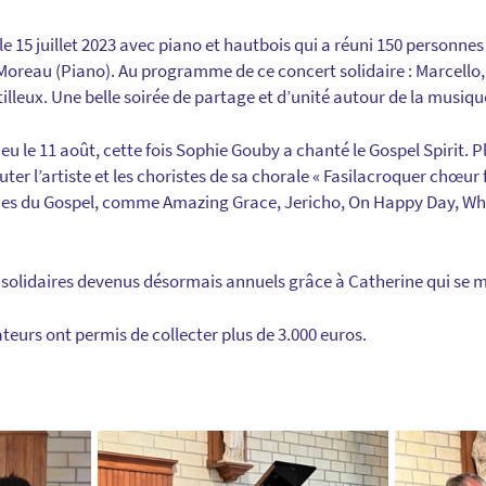
e 15 juillet 2023 avec piano et hautbois qui a réuni 150 personne
 Moreau (Piano). Au programme de ce concert solidaire : Marcell
tilleux. Une belle soirée de partage et d’unité autour de la musiqu
eu le 11 août, cette fois Sophie Gouby a chanté le Gospel Spirit. 
ter l’artiste et les choristes de sa chorale « Fasilacroquer chœu
ues du Gospel, comme Amazing Grace, Jericho, On Happy Day, Wh
olidaires devenus désormais annuels grâce à Catherine qui se mo
teurs ont permis de collecter plus de 3.000 euros.