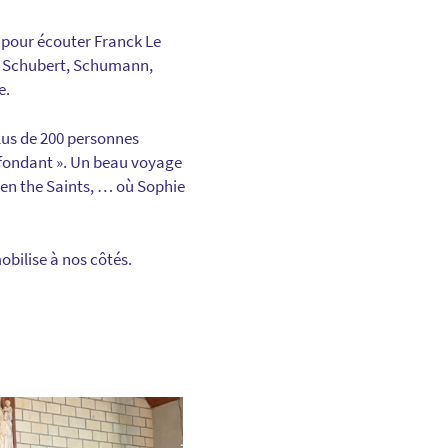
s pour écouter Franck Le
o, Schubert, Schumann,
e.
Plus de 200 personnes
r fondant ». Un beau voyage
en the Saints, … où Sophie
bilise à nos côtés.