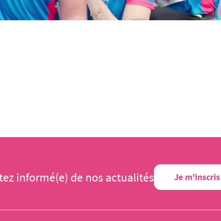
tez informé(e) de nos actualités
Je m'inscris