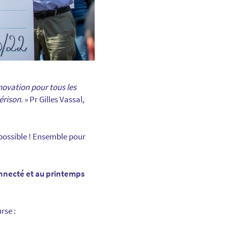
novation pour tous les
érison.
» Pr Gilles Vassal,
 possible ! Ensemble pour
onnecté et au printemps
rse :