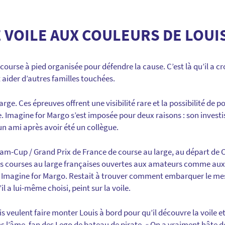
E VOILE AUX COULEURS DE LOUI
ourse à pied organisée pour défendre la cause. C’est là qu’il a cro
 aider d’autres familles touchées.
large. Ces épreuves offrent une visibilité rare et la possibilité de 
 Imagine for Margo s’est imposée pour deux raisons : son investi
un ami après avoir été un collègue.
Drheam-Cup / Grand Prix de France de course au large, au départ d
des courses au large françaises ouvertes aux amateurs comme aux p
nt Imagine for Margo. Restait à trouver comment embarquer le mes
’il a lui-même choisi, peint sur la voile.
s veulent faire monter Louis à bord pour qu’il découvre la voile 
s l’âme, fan des Lego de bateau de pirate. « On a vraiment hâte de v