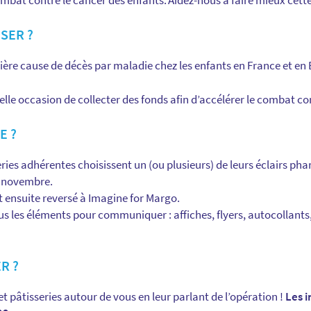
combat contre le cancer des enfants.
Aidez-nous à faire mieux cett
ISER ?
ière cause de décès par maladie chez les enfants en France et en
elle occasion de collecter des fonds afin d’accélérer le combat co
E ?
ies adhérentes choisissent un (ou plusieurs) de leurs éclairs phar
19 novembre.
t ensuite reversé à Imagine for Margo.
us les éléments pour communiquer : affiches, flyers, autocollants,
R ?
et pâtisseries autour de vous en leur parlant de l’opération !
Les i