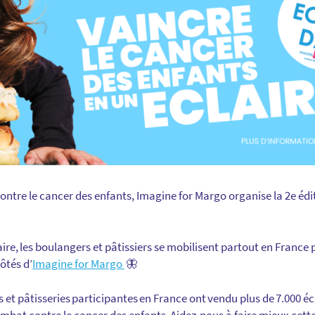
ontre le cancer des enfants,
Imagine for Margo organise la 2
e
édit
aire, les boulangers et pâtissiers se mobilisent partout en France p
ôtés d’
Imagine for Margo
🦋
 et pâtisseries participantes en France ont vendu plus de 7.000 écl