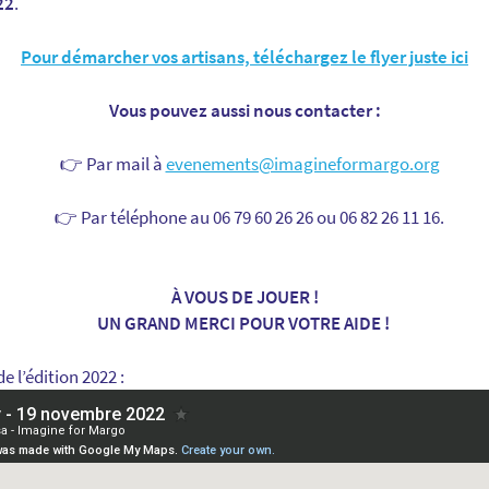
22
.
Pour démarcher vos artisans, téléchargez le flyer juste ici
Vous pouvez aussi nous contacter :
👉
Par
mail
à
evenements@imagineformargo.org
👉
Par
téléphone
au 06 79 60 26 26 ou 06 82 26 11 16.
À
VOUS DE JOUER !
UN GRAND MERCI POUR VOTRE AIDE !
e l’édition 2022 :