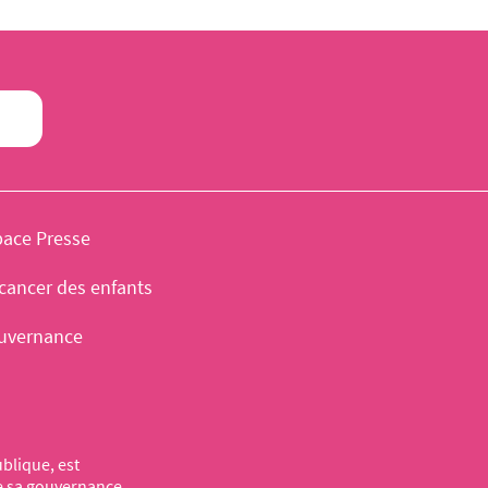
pace Presse
cancer des enfants
uvernance
blique, est
de sa gouvernance,