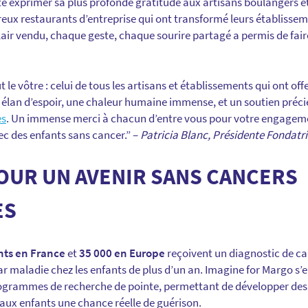
e exprimer sa plus profonde gratitude aux artisans boulangers et 
eux restaurants d’entreprise qui ont transformé leurs établisse
lair vendu, chaque geste, chaque sourire partagé a permis de faire
t le vôtre : celui de tous les artisans et établissements qui ont off
un élan d’espoir, une chaleur humaine immense, et un soutien préc
es
. Un immense merci à chacun d’entre vous pour votre engagem
c des enfants sans cancer.” –
Patricia Blanc, Présidente Fondatr
OUR UN AVENIR SANS CANCERS
ES
nts en France
et
35 000 en Europe
reçoivent un diagnostic de can
r maladie chez les enfants de plus d’un an. Imagine for Margo s
rogrammes de recherche de pointe, permettant de développer des
 aux enfants une chance réelle de guérison.