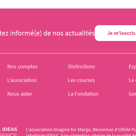
tez informé(e) de nos actualités
Je m'inscris
Nos comptes
Distinctions
Es
L’association
Les courses
Le 
Nous aider
La Fondation
Go
L’association Imagine for Margo, Reconnue d’Utilité Pu
labellisée IDEAS. Son obtention atteste de la qualité 