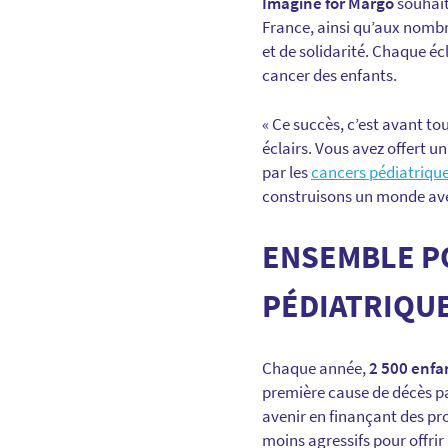
Imagine for Margo
souhait
France, ainsi qu’aux nombr
et de solidarité. Chaque éc
cancer des enfants.
« Ce succès, c’est avant tou
éclairs. Vous avez offert 
par les
cancers pédiatriqu
construisons un monde ave
ENSEMBLE P
PÉDIATRIQU
Chaque année,
2 500 enfa
première cause de décès pa
avenir en finançant des p
moins agressifs pour offrir