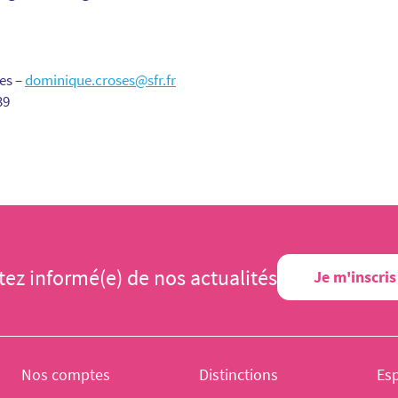
es –
dominique.croses@sfr.fr
39
tez informé(e) de nos actualités
Je m'inscris
Nos comptes
Distinctions
Es