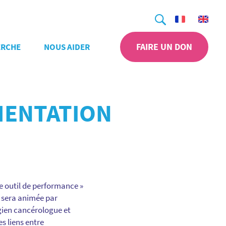
Recherche
FAIRE UN DON
ERCHE
NOUS AIDER
MENTATION
 outil de performance »
le sera animée par
rgien cancérologue et
s liens entre