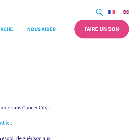
Recherche
FAIRE UN DON
ERCHE
NOUS AIDER
fants sans Cancer City !
nt ici
.
n espoir de guérison aux