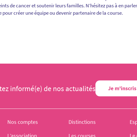
ints de cancer et soutenir leurs familles. N’hésitez pas à en parle
se pour créer une équipe ou devenir partenaire de la course.
tez informé(e) de nos actualités
Je m'inscris
Nos comptes
Distinctions
Es
L’association
Les courses
Le 