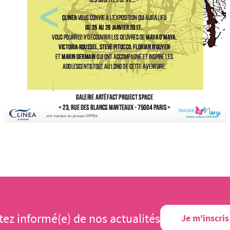
tez informé(e) de nos actualités
Je m'inscris