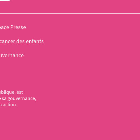
pace Presse
cancer des enfants
uvernance
blique, est
de sa gouvernance,
n action.