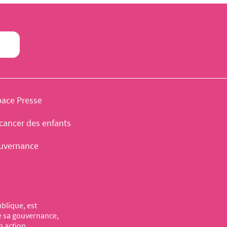
pace Presse
cancer des enfants
uvernance
blique, est
de sa gouvernance,
n action.