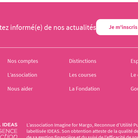
tez informé(e) de nos actualités
Je m'inscris
Nos comptes
Distinctions
Es
L’association
Les courses
Le 
Nous aider
La Fondation
Go
L’association Imagine for Margo, Reconnue d’Utilité Pu
labellisée IDEAS. Son obtention atteste de la qualité 
de sa gestion financière et du suivi de l’efficacité de so