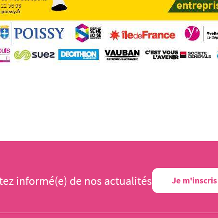
tez informé(e) de nos actualités
Je m'inscris