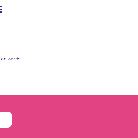
E
e
.
s dossards.