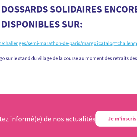
DOSSARDS SOLIDAIRES ENCOR
DISPONIBLES SUR:
om/challenges/semi-marathon-de-paris/margo?catalog=challeng
o sur le stand du village de la course au moment des retraits de
tez informé(e) de nos actualités
Je m'inscris