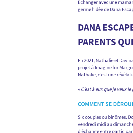
Échanger avec une maman
germe l’idée de Dana Esca
DANA ESCAPE
PARENTS QUI
En 2021, Nathalie et Davin
projet à Imagine for Margo
Nathalie, c’est une révélati
« C’est à eux que je veux l
COMMENT SE DÉROUL
Six couples ou binômes. D
vendredi midi au dimanche
d’échange entre participa