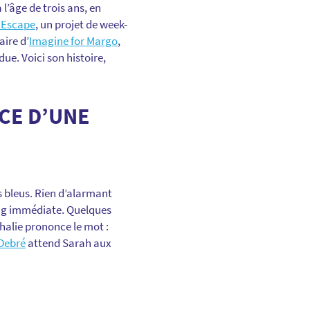
l’âge de trois ans, en
 Escape
, un projet de week-
aire d’
Imagine for Margo
,
e. Voici son histoire,
NCE D’UNE
es bleus. Rien d’alarmant
ang immédiate. Quelques
halie prononce le mot :
-Debré
attend Sarah aux