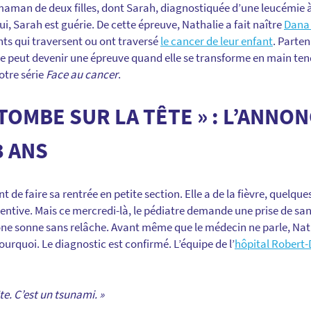
 maman de deux filles, dont Sarah, diagnostiquée d’une leucémie à 
, Sarah est guérie. De cette épreuve, Nathalie a fait naître
Dana
nts qui traversent ou ont traversé
le cancer de leur enfant
. Parten
 peut devenir une épreuve quand elle se transforme en main tendu
otre série
Face au cancer
.
 TOMBE SUR LA TÊTE » : L’ANNO
3 ANS
 de faire sa rentrée en petite section. Elle a de la fièvre, quelqu
ntive. Mais ce mercredi-là, le pédiatre demande une prise de s
hone sonne sans relâche. Avant même que le médecin ne parle, Nat
 pourquoi. Le diagnostic est confirmé. L’équipe de l’
hôpital Robert
te. C’est un tsunami. »