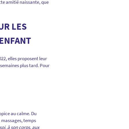
ette amitié naissante, que
UR LES
 ENFANT
22, elles proposent leur
 semaines plus tard. Pour
opice au calme. Du
n, massages, temps
soi, à son corps, aux