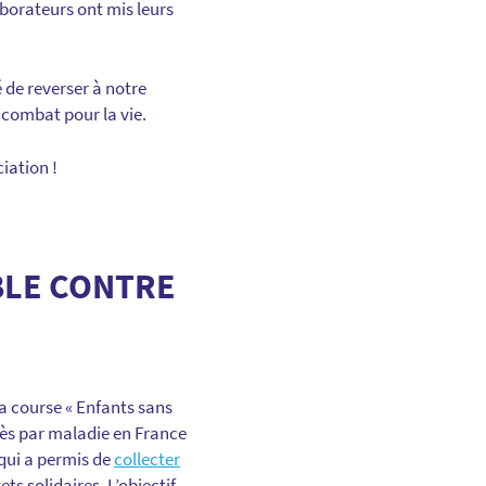
aborateurs ont mis leurs
é de reverser à notre
 combat pour la vie.
iation !
BLE CONTRE
a course « Enfants sans
cès par maladie en France
 qui a permis de
collecter
s solidaires. L’objectif,