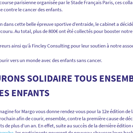
course parisienne organisée par le Stade Français Paris, ces coll
te contre le cancer des enfants.
on dans cette belle épreuve sportive d’entraide, le cabinet a décid
ouru. Au total, plus de 800€ ont été collectés pour booster notre
urs ainsi qu’à Fincley Consulting pour leur soutien à notre assoc
urir vers un monde avec des enfants sans cancer.
OURONS SOLIDAIRE TOUS ENSEM
ES ENFANTS
Imagine for Margo vous donne rendez-vous pour la 12e édition de l
rochain afin de courir, ensemble, contre la première cause de dé
ts de plus d’un an. En effet, suite au succès de la dernière édition
cherche
, les participants pourront de nouveau chausser leurs basket