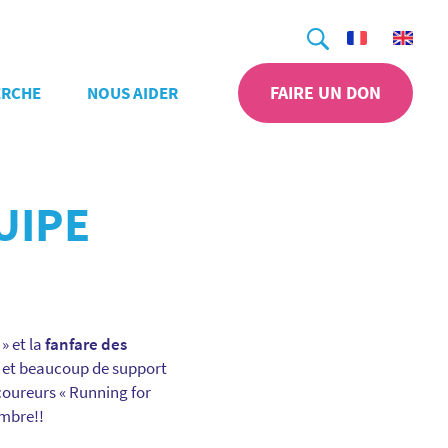
Recherche
FAIRE UN DON
ERCHE
NOUS AIDER
UIPE
» et la
fanfare des
s et beaucoup de support
 coureurs « Running for
embre!!