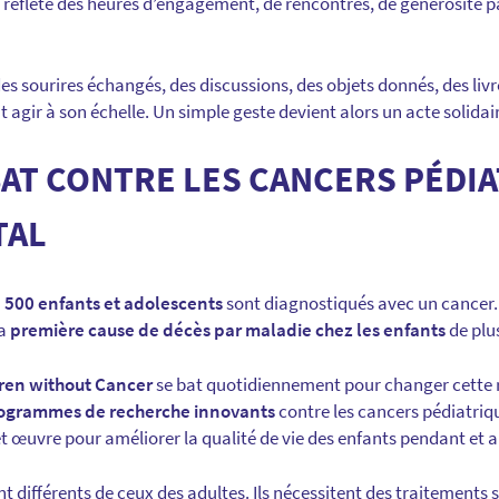
 reflète des heures d’engagement, de rencontres, de générosité p
a des sourires échangés, des discussions, des objets donnés, des livr
agir à son échelle. Un simple geste devient alors un acte solidair
T CONTRE LES CANCERS PÉDIA
TAL
 500 enfants et adolescents
sont diagnostiqués avec un cancer. 
la
première cause de décès par maladie chez les enfants
de plu
dren without Cancer
se bat quotidiennement pour changer cette r
ogrammes de recherche innovants
contre les cancers pédiatriqu
t œuvre pour améliorer la qualité de vie des enfants pendant et a
t différents de ceux des adultes. Ils nécessitent des traitements 