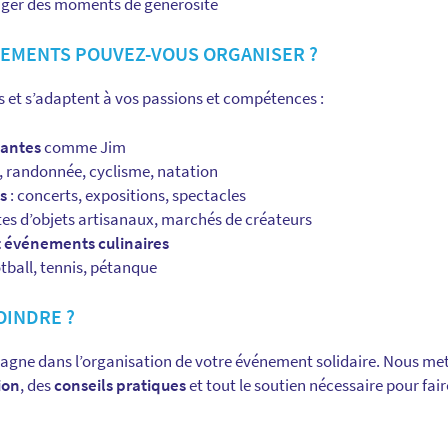
ager des moments de générosité
NEMENTS POUVEZ-VOUS ORGANISER ?
ies et s’adaptent à vos passions et compétences :
cantes
comme Jim
, randonnée, cyclisme, natation
s
: concerts, expositions, spectacles
tes d’objets artisanaux, marchés de créateurs
t événements culinaires
otball, tennis, pétanque
INDRE ?
gne dans l’organisation de votre événement solidaire. Nous mett
ion
, des
conseils pratiques
et tout le soutien nécessaire pour fair