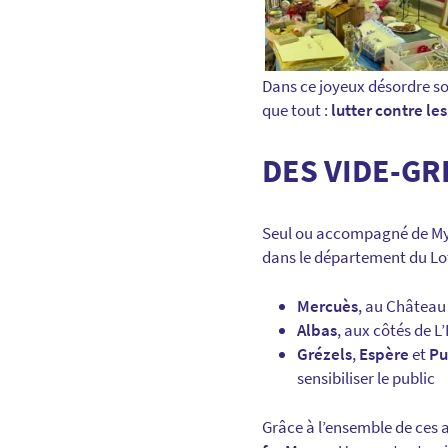
Dans ce joyeux désordre so
que tout :
lutter contre le
DES VIDE-GR
Seul ou accompagné de My
dans le département du Lot
Mercuès
, au Château
Albas
, aux côtés de L
Grézels
,
Espère
et
Pu
sensibiliser le public
Grâce à l’ensemble de ces 