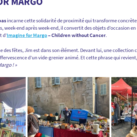
FOR MARGO
pas
incarne cette solidarité de proximité qui transforme concrète
s, week-end après week-end, il convertit des objets d’occasion en 
t d’
Imagine for Margo
– Children without Cancer
.
le des fêtes, Jim est dans son élément. Devant lui, une collection c
effervescence d’un vide-grenier animé. Et cette phrase qui revient
argo ! »