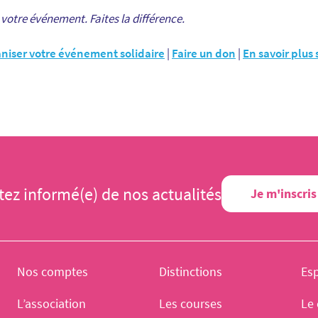
votre événement. Faites la différence.
niser votre événement solidaire
|
Faire un don
|
En savoir plus 
tez informé(e) de nos actualités
Je m'inscris
Nos comptes
Distinctions
Es
L’association
Les courses
Le 