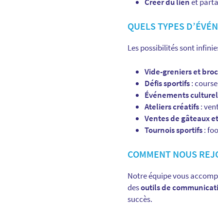
Créer du lien
et part
QUELS TYPES D’ÉVÉ
Les possibilités sont infin
Vide-greniers et bro
Défis sportifs
: course
Événements culturel
Ateliers créatifs
: ven
Ventes de gâteaux e
Tournois sportifs
: fo
COMMENT NOUS REJO
Notre équipe vous accompa
des
outils de communicat
succès.