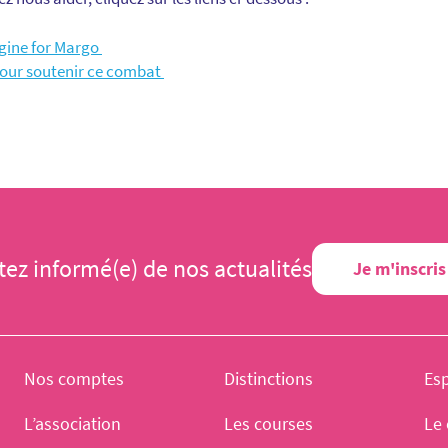
agine for Margo
pour soutenir ce combat
tez informé(e) de nos actualités
Je m'inscris
Nos comptes
Distinctions
Es
L’association
Les courses
Le 