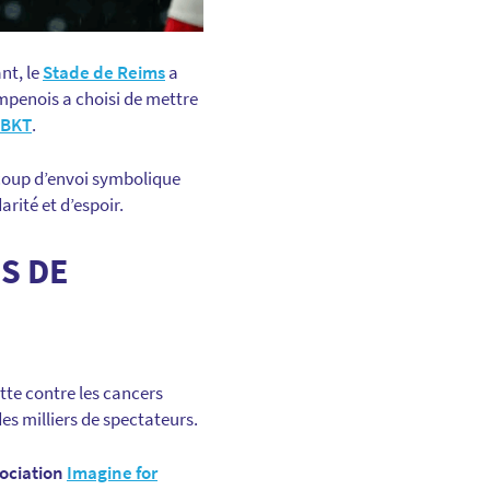
nt, le
Stade de Reims
a
ampenois a choisi de mettre
 BKT
.
 coup d’envoi symbolique
rité et d’espoir.
S DE
tte contre les cancers
es milliers de spectateurs.
sociation
Imagine for