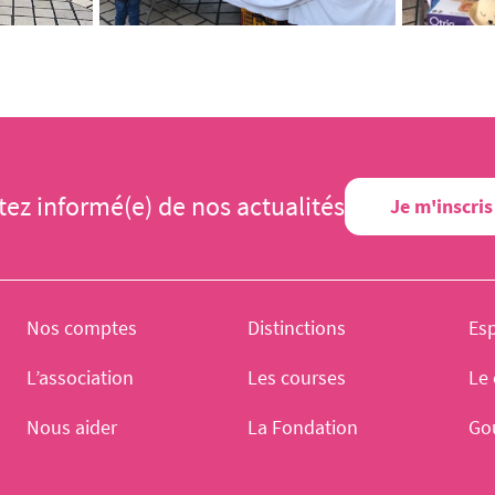
tez informé(e) de nos actualités
Je m'inscris
Nos comptes
Distinctions
Es
L’association
Les courses
Le 
Nous aider
La Fondation
Go