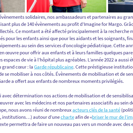
 évènements solidaires, nos ambassadeurs et partenaires au gran
lisant plus de 140 évènements au profit d’Imagine for Margo. Grâce
ollectés. Ce montant a été affecté principalement à la recherche
ités pour les enfants ainsi que pour les aidants et les soignants, 
pements au sein des services d’oncologie pédiatrique. Cette ann
 en œuvre pour offrir aux enfants et à leurs familles quelques pa
des espaces de vie à l’hôpital plus agréables. L’année 2022 a aussi 
u grand cœur : la
Garde républicaine
. Cette préstigieuse instituti
e se mobiliser à nos côtés. Évènements de mobilisation et de sens
Garde a offert aux enfants de nombreux moments privilégiés.
i avec détermination nos actions de mobilisation et de sensibilis
’œuvrer avec les médecins et nos partenaires associatifs au sein d
urope, nous avons réuni de nombreux
acteurs clés de la santé
(polit
, institutions…) autour d’une
charte
afin de «
briser le mur de l’
texte permettra de faire un nouveau pas vers un monde avec des 