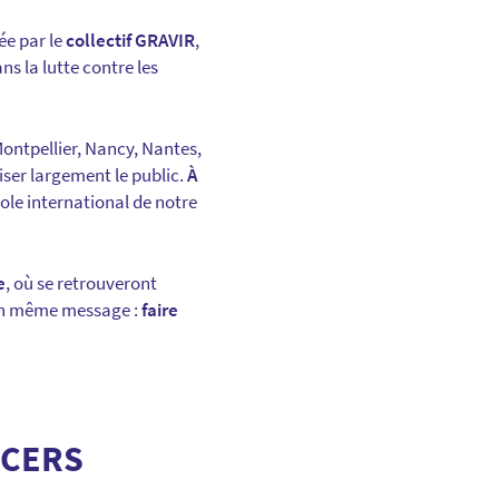
ée par le
collectif GRAVIR
,
 la lutte contre les
Montpellier, Nancy, Nantes,
liser largement le public.
À
ole international de notre
e
, où se retrouveront
n même message :
faire
NCERS