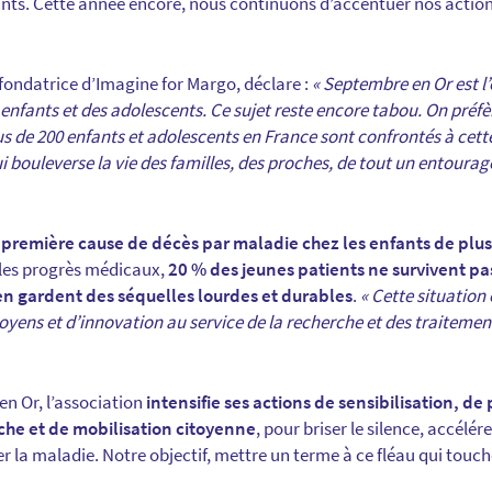
ants. Cette année encore, nous continuons d’accentuer nos actio
 fondatrice d’Imagine for Margo, déclare :
« Septembre en Or est l
 enfants et des adolescents. Ce sujet reste encore tabou. On préfè
s de 200 enfants et adolescents en France sont confrontés à cet
i bouleverse la vie des familles, des proches, de tout un entourage
a première cause de décès par maladie chez les enfants de plu
les progrès médicaux,
20 % des jeunes patients ne survivent pa
 en gardent des séquelles lourdes et durables
.
« Cette situation 
ens et d’innovation au service de la recherche et des traitement
en Or, l’association
intensifie ses actions de sensibilisation, de
che et de mobilisation citoyenne
, pour briser le silence, accélér
ler la maladie. Notre objectif, mettre un terme à ce fléau qui touc