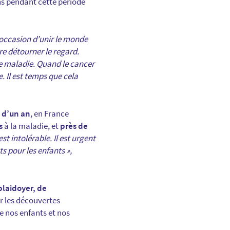
ns pendant cette période
’occasion d’unir le monde
re détourner le regard.
te maladie. Quand le cancer
. Il est temps que cela
s d’un an
, en France
s
à la maladie, et
près de
est intolérable. Il est urgent
s pour les enfants »,
 plaidoyer, de
er les découvertes
he nos enfants et nos