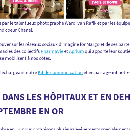
és par le talentueux photographe Ward Ivan Rafik et par les équi
nd coeur Chanel.
uver sur les réseaux sociaux d’Imagine for Margo et de ses part
acies des collectifs
PharmaVie
et
Aprium
qui apporte leur soutie
e mobilisent à nos côtés.
téléchargeant notre
Kit de communication
et en partageant notre
 DANS LES HÔPITAUX ET EN DE
PTEMBRE EN OR
bre en Or, nous organisons plusieurs événements spécialement p