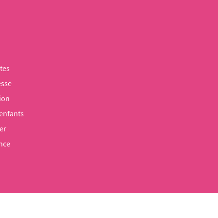
tes
esse
ion
 enfants
er
nce