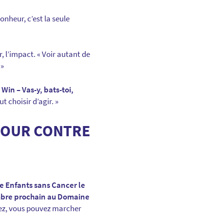
nheur, c’est la seule
r, l’impact. « Voir autant de
 »
 Win – Vas-y, bats-toi,
t choisir d’agir. »
 TOUR CONTRE
e Enfants sans Cancer le
embre prochain au Domaine
yez, vous pouvez marcher