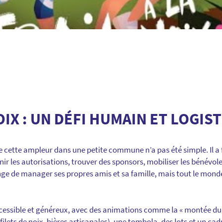
OIX : UN DÉFI HUMAIN ET LOGIS
cette ampleur dans une petite commune n’a pas été simple. Il a f
nir les autorisations, trouver des sponsors, mobiliser les bénévo
lenge de manager ses propres amis et sa famille, mais tout le mon
ccessible et généreux, avec des animations comme la « montée d
(filets de noix, bières artisanales), une tombola, des lots et un ca