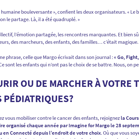
humaine bouleversante », confient les deux organisateurs. « Le bo
n le partage. Là, il a été quadruplé. »
ollectif, l’émotion partagée, les rencontres marquantes. Et bien sû
reurs, des marcheurs, des enfants, des familles… c’était magique.
une phrase, celle que Margo écrivait dans son journal :
« Go, Fight,
Ce sont les enfants qui n’ont pas le choix de se battre. Nous, on peu
URIR OU DE MARCHER À VOTRE
S PÉDIATRIQUES?
ez vous mobiliser contre le cancer des enfants, rejoignez
la Cours
ire organisé chaque année par Imagine for Margo le 28 sept
u en Connecté depuis l’endroit de votre choix
. Où que vous so