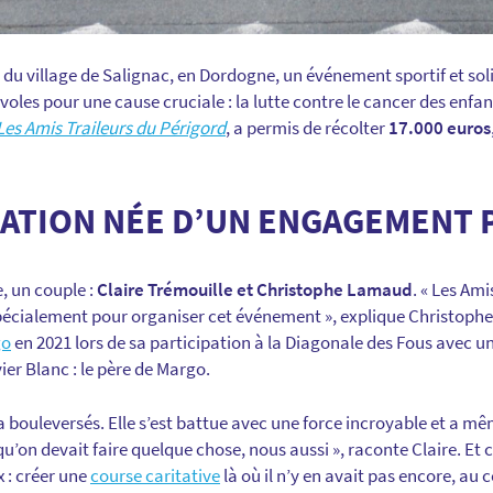
r du village de Salignac, en Dordogne, un événement sportif et sol
voles pour une cause cruciale : la lutte contre le cancer des enfan
Les Amis Traileurs du Périgord
, a permis de récolter
17.000 euros
SATION NÉE D’UN ENGAGEMENT
e, un couple :
Claire Trémouille et Christophe Lamaud
. « Les Am
spécialement pour organiser cet événement », explique Christophe. T
go
en 2021 lors de sa participation à la Diagonale des Fous avec u
vier Blanc : le père de Margo.
a bouleversés. Elle s’est battue avec une force incroyable et a m
 qu’on devait faire quelque chose, nous aussi », raconte Claire. Et
 : créer une
course caritative
là où il n’y en avait pas encore, au 