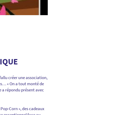
TIQUE
allu créer une association,
les… « On a tout monté de
de a répondu présent avec
u Pop-Corn », des cadeaux
dre exceptionnel face au