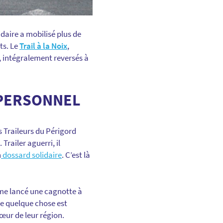
idaire a mobilisé plus de
ts. Le
Trail à la Noix
,
, intégralement reversés à
 PERSONNEL
is Traileurs du Périgord
railer aguerri, il
n
dossard solidaire
. C’est là
ême lancé une cagnotte à
 ce quelque chose est
cœur de leur région.