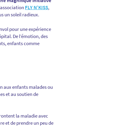
une magnifique initiative
l’association
FLY N’KISS
,
s un soleil radieux.
 envol pour une expérience
pital. De l’émotion, des
ants, enfants comme
ion aux enfants malades ou
es et au soutien de
frontent la maladie avec
ire et de prendre un peu de