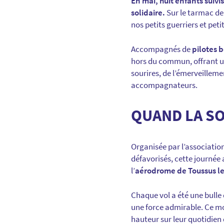
En mai, huit enfants suivi
solidaire.
Sur le tarmac de 
nos petits guerriers et peti
Accompagnés de
pilotes 
hors du commun, offrant une
sourires, de l’émerveillem
accompagnateurs.
QUAND LA SO
Organisée par l’associatio
défavorisés, cette journée
l’
aérodrome de Toussus l
Chaque vol a été une bulle 
une force admirable. Ce mom
hauteur sur leur quotidien d