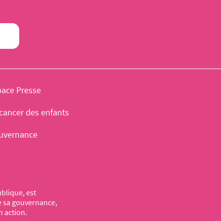
pace Presse
cancer des enfants
uvernance
blique, est
de sa gouvernance,
n action.