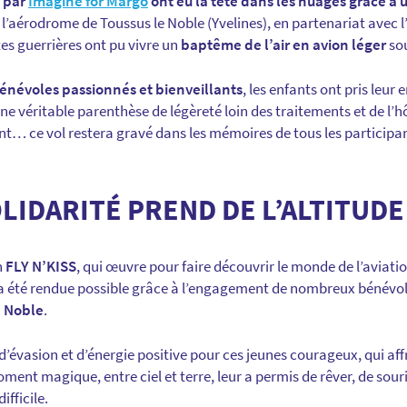
s par
Imagine for Margo
ont eu la tête dans les nuages grâce à 
l’aérodrome de Toussus le Noble (Yvelines), en partenariat avec 
tes guerrières ont pu vivre un
baptême de l’air en avion léger
sou
bénévoles passionnés et bienveillants
, les enfants ont pris leur
 véritable parenthèse de légèreté loin des traitements et de l’hô
ent… ce vol restera gravé dans les mémoires de tous les particip
LIDARITÉ PREND DE L’ALTITUDE
n
FLY N’KISS
, qui œuvre pour faire découvrir le monde de l’aviat
 a été rendue possible grâce à l’engagement de nombreux bénévol
e Noble
.
d’évasion et d’énergie positive pour ces jeunes courageux, qui af
ent magique, entre ciel et terre, leur a permis de rêver, de sour
ifficile.