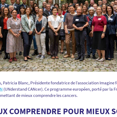
, Patricia Blanc, Présidente fondatrice de l’association Imagine 
N
(
UNderstand
CANcer
)
. Ce programme européen, porté par la Fr
mettant de mieux comprendre les cancers.
EUX COMPRENDRE POUR MIEUX 