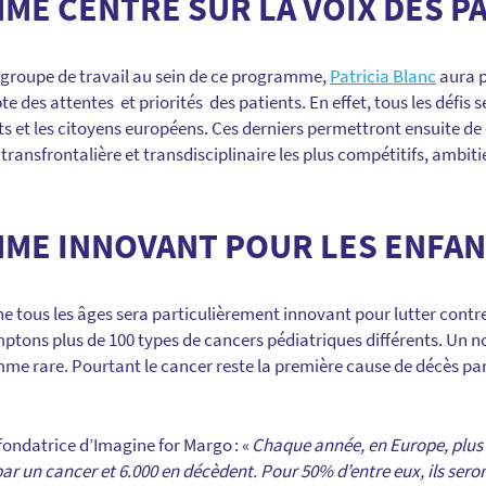
E CENTRÉ SUR LA VOIX DES P
 groupe de travail au sein de ce programme,
Patricia Blanc
aura p
te des attentes et priorités des patients. En effet, tous les défis s
ts et les citoyens européens. Ces derniers permettront ensuite de
ansfrontalière et transdisciplinaire les plus compétitifs, ambiti
ME INNOVANT POUR LES ENFAN
tous les âges sera particulièrement innovant pour lutter contre
mptons plus de 100 types de cancers pédiatriques différents. Un n
mme rare. Pourtant le cancer reste la première cause de décès pa
fondatrice d’Imagine for Margo : «
Chaque année, en Europe, plus 
par un cancer et 6.000 en décèdent. Pour 50% d’entre eux, ils ser