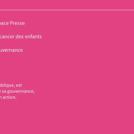
pace Presse
cancer des enfants
uvernance
blique, est
de sa gouvernance,
n action.