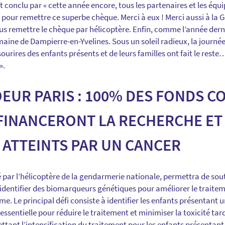
 conclu par « cette année encore, tous les partenaires et les équi
s pour remettre ce superbe chèque. Merci à eux ! Merci aussi à la
us remettre le chèque par hélicoptère. Enfin, comme l’année derni
maine de Dampierre-en-Yvelines. Sous un soleil radieux, la journée
s sourires des enfants présents et de leurs familles ont fait le res
».
OEUR PARIS : 100% DES FONDS C
 FINANCERONT LA RECHERCHE ET 
 ATTEINTS PAR UN CANCER
par l’hélicoptère de la gendarmerie nationale, permettra de sout
à identifier des biomarqueurs génétiques pour améliorer le traitem
me. Le principal défi consiste à identifier les enfants présentant 
 essentielle pour réduire le traitement et minimiser la toxicité tar
ettant l’intensification du traitement pour les enfants présentant 