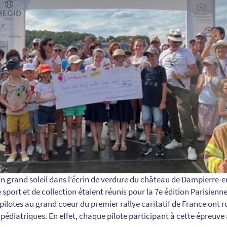
n grand soleil dans l’écrin de verdure du château de Dampierre-en
sport et de collection étaient réunis pour la 7e édition Parisienn
otes au grand coeur du premier rallye caritatif de France ont rou
pédiatriques. En effet, chaque pilote participant à cette épreuv