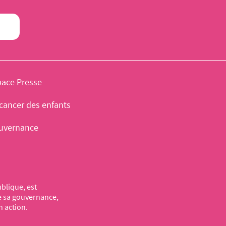
pace Presse
cancer des enfants
uvernance
blique, est
de sa gouvernance,
n action.